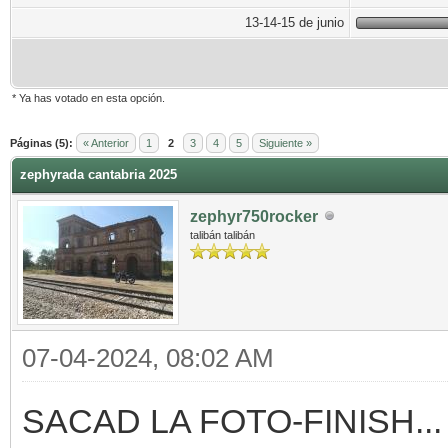
13-14-15 de junio
* Ya has votado en esta opción.
Páginas (5):
« Anterior
1
2
3
4
5
Siguiente »
zephyrada cantabria 2025
zephyr750rocker
talibán talibán
07-04-2024, 08:02 AM
SACAD LA FOTO-FINISH...