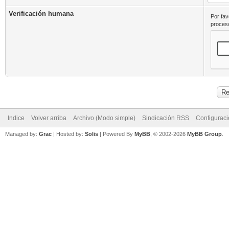
Verificación humana
Por fav
proceso
Indice
Volver arriba
Archivo (Modo simple)
Sindicación RSS
Configurac
Managed by:
Grac
| Hosted by:
Solis
|
Powered By
MyBB
, © 2002-2026
MyBB Group
.