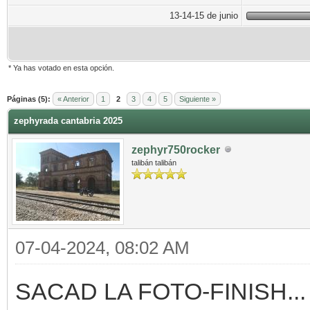
13-14-15 de junio
* Ya has votado en esta opción.
Páginas (5):
« Anterior
1
2
3
4
5
Siguiente »
zephyrada cantabria 2025
zephyr750rocker
talibán talibán
07-04-2024, 08:02 AM
SACAD LA FOTO-FINISH...