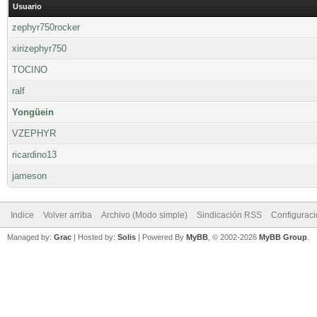
Usuario
zephyr750rocker
xirizephyr750
TOCINO
ralf
Yongüein
VZEPHYR
ricardino13
jameson
Indice
Volver arriba
Archivo (Modo simple)
Sindicación RSS
Configurac
Managed by:
Grac
| Hosted by:
Solis
|
Powered By
MyBB
, © 2002-2026
MyBB Group
.