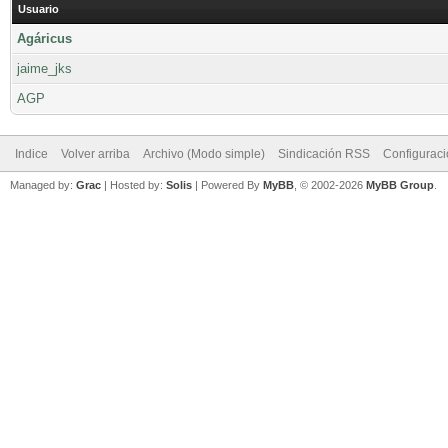
Usuario
Agáricus
jaime_jks
AGP
Indice
Volver arriba
Archivo (Modo simple)
Sindicación RSS
Configurac
Managed by:
Grac
| Hosted by:
Solis
|
Powered By
MyBB
, © 2002-2026
MyBB Group
.