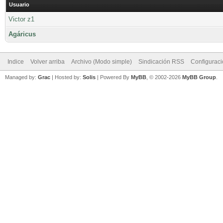
Usuario
Victor z1
Agáricus
Indice
Volver arriba
Archivo (Modo simple)
Sindicación RSS
Configurac
Managed by:
Grac
| Hosted by:
Solis
|
Powered By
MyBB
, © 2002-2026
MyBB Group
.