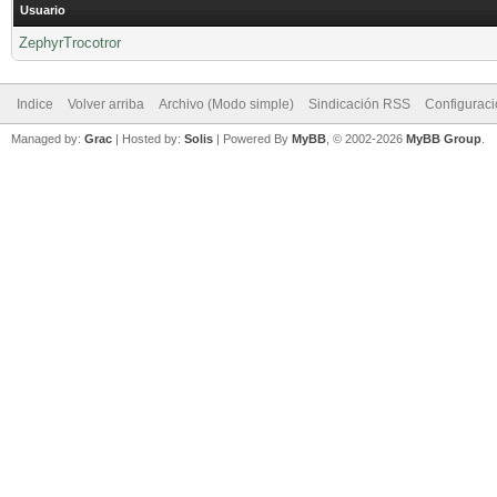
Usuario
ZephyrTrocotror
Indice
Volver arriba
Archivo (Modo simple)
Sindicación RSS
Configurac
Managed by:
Grac
| Hosted by:
Solis
|
Powered By
MyBB
, © 2002-2026
MyBB Group
.