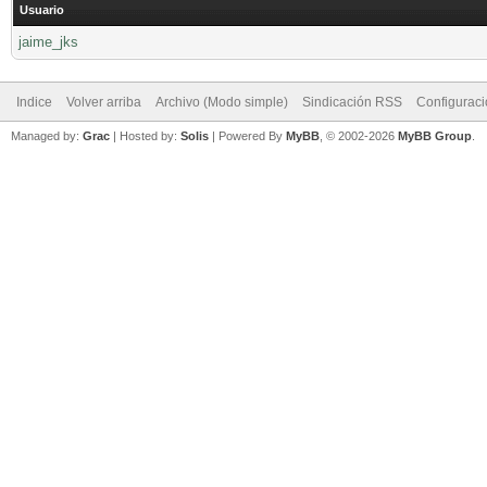
Usuario
jaime_jks
Indice
Volver arriba
Archivo (Modo simple)
Sindicación RSS
Configurac
Managed by:
Grac
| Hosted by:
Solis
|
Powered By
MyBB
, © 2002-2026
MyBB Group
.