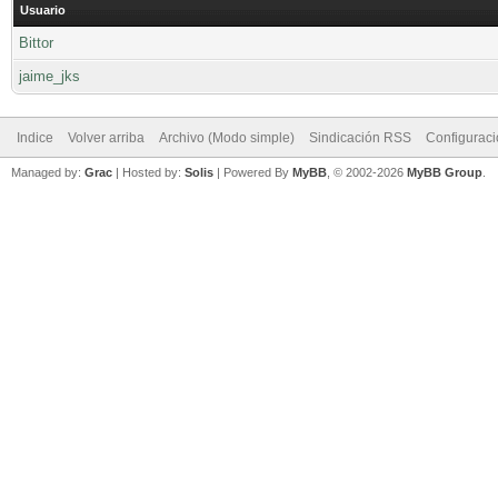
Usuario
Bittor
jaime_jks
Indice
Volver arriba
Archivo (Modo simple)
Sindicación RSS
Configurac
Managed by:
Grac
| Hosted by:
Solis
|
Powered By
MyBB
, © 2002-2026
MyBB Group
.