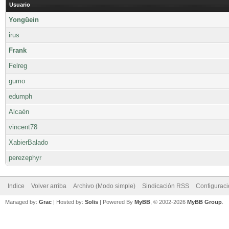
Usuario
Yongüein
irus
Frank
Felreg
gumo
edumph
Alcaén
vincent78
XabierBalado
perezephyr
Indice
Volver arriba
Archivo (Modo simple)
Sindicación RSS
Configurac
Managed by:
Grac
| Hosted by:
Solis
|
Powered By
MyBB
, © 2002-2026
MyBB Group
.