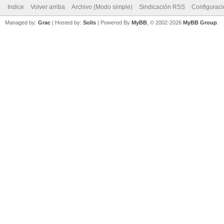
Indice
Volver arriba
Archivo (Modo simple)
Sindicación RSS
Configurac
Managed by:
Grac
| Hosted by:
Solis
|
Powered By
MyBB
, © 2002-2026
MyBB Group
.