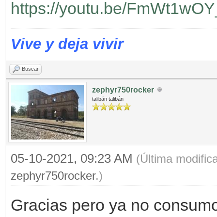
https://youtu.be/FmWt1wO
Vive y deja vivir
Buscar
zephyr750rocker
talibán talibán
05-10-2021, 09:23 AM
(Última modific
zephyr750rocker
.)
Gracias pero ya no consumo.