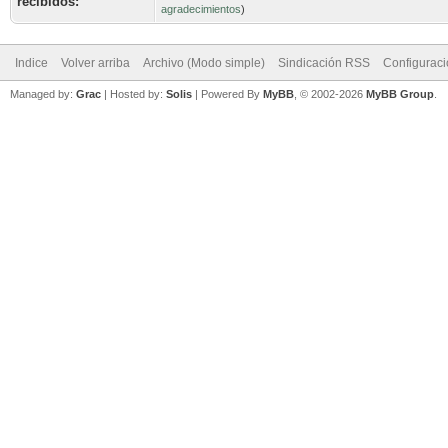
recibidos:
agradecimientos
)
Indice
Volver arriba
Archivo (Modo simple)
Sindicación RSS
Configurac
Managed by:
Grac
| Hosted by:
Solis
|
Powered By
MyBB
, © 2002-2026
MyBB Group
.