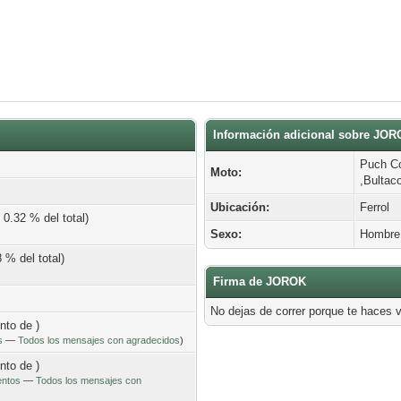
Información adicional sobre JO
Puch Co
Moto:
,Bultac
Ubicación:
Ferrol
 0.32 % del total)
Sexo:
Hombre
 % del total)
Firma de JOROK
No dejas de correr porque te haces v
ento de )
s
—
Todos los mensajes con agradecidos
)
ento de )
entos
—
Todos los mensajes con