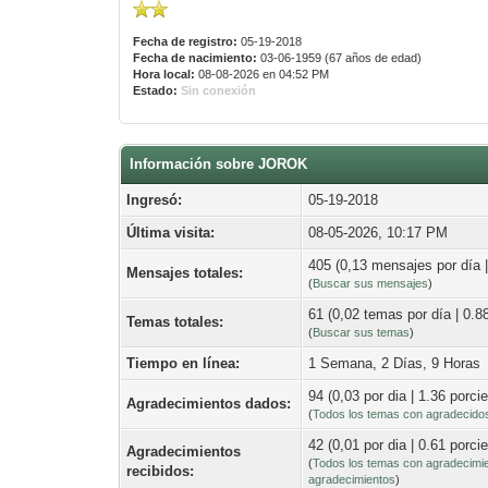
Fecha de registro:
05-19-2018
Fecha de nacimiento:
03-06-1959 (67 años de edad)
Hora local:
08-08-2026 en 04:52 PM
Estado:
Sin conexión
Información sobre JOROK
Ingresó:
05-19-2018
Última visita:
08-05-2026, 10:17 PM
405 (0,13 mensajes por día |
Mensajes totales:
(
Buscar sus mensajes
)
61 (0,02 temas por día | 0.88
Temas totales:
(
Buscar sus temas
)
Tiempo en línea:
1 Semana, 2 Días, 9 Horas
94 (0,03 por dia | 1.36 porci
Agradecimientos dados:
(
Todos los temas con agradecido
42 (0,01 por dia | 0.61 porci
Agradecimientos
(
Todos los temas con agradecimi
recibidos:
agradecimientos
)