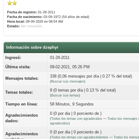
Fecha de registro:
01-28-2011
Fecha de nacimiento:
03-09-1972 (54 años de edad)
Hora local:
08-09-2026 en 08:54 AM
Estado:
Sin conexión
Información sobre dzephyr
Ingresó:
01-28-2011
Última visita:
09-02-2021, 05:26 PM
338 (0,06 mensajes por día | 0.27 % del total)
Mensajes totales:
(
Buscar sus mensajes
)
9 (0 temas por día | 0.13 % del total)
Temas totales:
(
Buscar sus temas
)
Tiempo en línea:
58 Minutos, 9 Segundos
0 (0 por dia | 0 porciento de )
Agradecimientos
(
Todos los temas con agradecidos
—
Todos los mensajes 
dados:
agradecidos
)
0 (0 por dia | 0 porciento de )
Agradecimientos
(
Todos los temas con agradecimientos
—
Todos los mensa