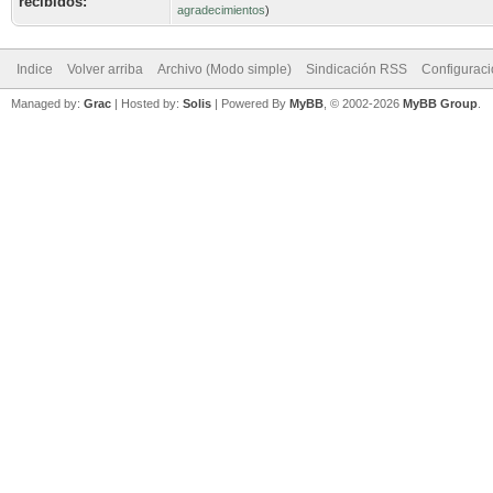
recibidos:
agradecimientos
)
Indice
Volver arriba
Archivo (Modo simple)
Sindicación RSS
Configurac
Managed by:
Grac
| Hosted by:
Solis
|
Powered By
MyBB
, © 2002-2026
MyBB Group
.