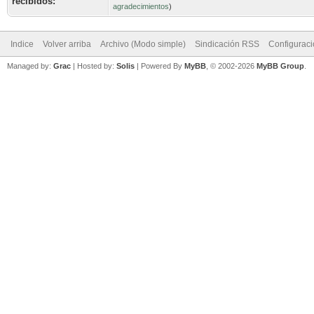
recibidos:
agradecimientos
)
Indice
Volver arriba
Archivo (Modo simple)
Sindicación RSS
Configurac
Managed by:
Grac
| Hosted by:
Solis
|
Powered By
MyBB
, © 2002-2026
MyBB Group
.