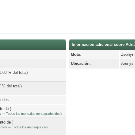
Información adicional sobre Adri
Moto:
Zephyr 
Ubicación:
Arenys
0.03 % del total)
 % del total)
undos
to de )
s
—
Todos los mensajes con agradecidos
)
ento de )
entos
—
Todos los mensajes con