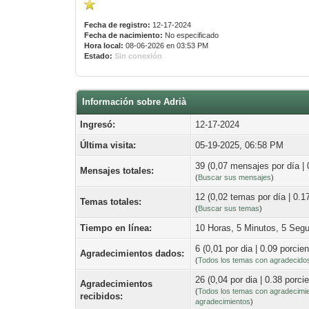
Fecha de registro:
12-17-2024
Fecha de nacimiento:
No especificado
Hora local:
08-06-2026 en 03:53 PM
Estado:
Sin conexión
Información sobre Adrià
Ingresó:
12-17-2024
Última visita:
05-19-2025, 06:58 PM
39 (0,07 mensajes por día | 
Mensajes totales:
(
Buscar sus mensajes
)
12 (0,02 temas por día | 0.17
Temas totales:
(
Buscar sus temas
)
Tiempo en línea:
10 Horas, 5 Minutos, 5 Seg
6 (0,01 por dia | 0.09 porcien
Agradecimientos dados:
(
Todos los temas con agradecido
26 (0,04 por dia | 0.38 porci
Agradecimientos
(
Todos los temas con agradecimi
recibidos:
agradecimientos
)