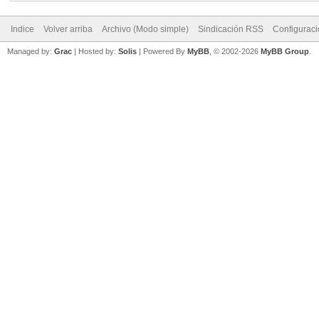
Indice
Volver arriba
Archivo (Modo simple)
Sindicación RSS
Configurac
Managed by:
Grac
| Hosted by:
Solis
|
Powered By
MyBB
, © 2002-2026
MyBB Group
.