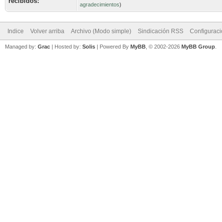
recibidos:
agradecimientos
)
Indice
Volver arriba
Archivo (Modo simple)
Sindicación RSS
Configurac
Managed by:
Grac
| Hosted by:
Solis
|
Powered By
MyBB
, © 2002-2026
MyBB Group
.