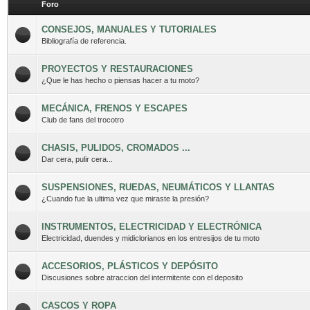
Foro
CONSEJOS, MANUALES Y TUTORIALES
Bibliografía de referencia.
PROYECTOS Y RESTAURACIONES
¿Que le has hecho o piensas hacer a tu moto?
MECÁNICA, FRENOS Y ESCAPES
Club de fans del trocotro
CHASIS, PULIDOS, CROMADOS ...
Dar cera, pulir cera...
SUSPENSIONES, RUEDAS, NEUMÁTICOS Y LLANTAS
¿Cuando fue la ultima vez que miraste la presión?
INSTRUMENTOS, ELECTRICIDAD Y ELECTRÓNICA
Electricidad, duendes y midiclorianos en los entresijos de tu moto
ACCESORIOS, PLÁSTICOS Y DEPÓSITO
Discusiones sobre atraccion del intermitente con el deposito
CASCOS Y ROPA