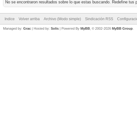
No se encontraron resultados sobre lo que estas buscando. Redefine tus p
Indice
Volver arriba
Archivo (Modo simple)
Sindicación RSS
Configurac
Managed by:
Grac
| Hosted by:
Solis
|
Powered By
MyBB
, © 2002-2026
MyBB Group
.