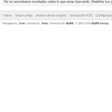
No se encontraron resultados sobre lo que estas buscando. Redefine tus p
Indice
Volver arriba
Archivo (Modo simple)
Sindicación RSS
Configurac
Managed by:
Grac
| Hosted by:
Solis
|
Powered By
MyBB
, © 2002-2026
MyBB Group
.