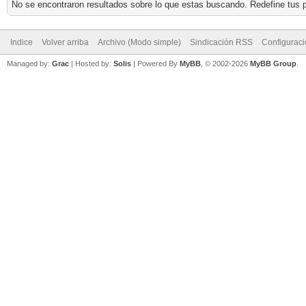
No se encontraron resultados sobre lo que estas buscando. Redefine tus p
Indice
Volver arriba
Archivo (Modo simple)
Sindicación RSS
Configurac
Managed by:
Grac
| Hosted by:
Solis
|
Powered By
MyBB
, © 2002-2026
MyBB Group
.