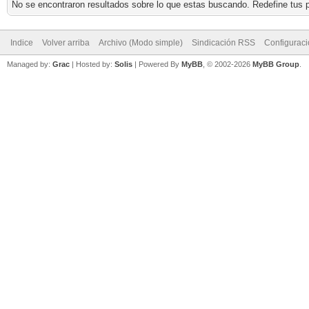
No se encontraron resultados sobre lo que estas buscando. Redefine tus p
Indice
Volver arriba
Archivo (Modo simple)
Sindicación RSS
Configurac
Managed by:
Grac
| Hosted by:
Solis
|
Powered By
MyBB
, © 2002-2026
MyBB Group
.