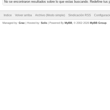
No se encontraron resultados sobre lo que estas buscando. Redefine tus p
Indice
Volver arriba
Archivo (Modo simple)
Sindicación RSS
Configurac
Managed by:
Grac
| Hosted by:
Solis
|
Powered By
MyBB
, © 2002-2026
MyBB Group
.