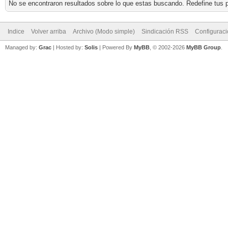
No se encontraron resultados sobre lo que estas buscando. Redefine tus p
Indice
Volver arriba
Archivo (Modo simple)
Sindicación RSS
Configurac
Managed by:
Grac
| Hosted by:
Solis
|
Powered By
MyBB
, © 2002-2026
MyBB Group
.