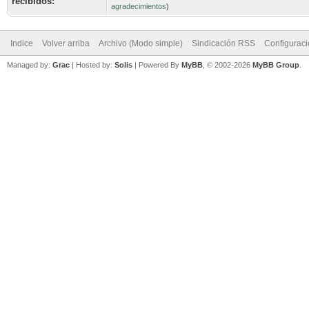
recibidos:
agradecimientos
)
Indice
Volver arriba
Archivo (Modo simple)
Sindicación RSS
Configurac
Managed by:
Grac
| Hosted by:
Solis
|
Powered By
MyBB
, © 2002-2026
MyBB Group
.