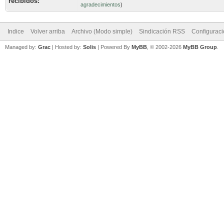
recibidos:
agradecimientos
)
Indice
Volver arriba
Archivo (Modo simple)
Sindicación RSS
Configurac
Managed by:
Grac
| Hosted by:
Solis
|
Powered By
MyBB
, © 2002-2026
MyBB Group
.