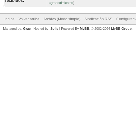
recibidos:
agradecimientos
)
Indice
Volver arriba
Archivo (Modo simple)
Sindicación RSS
Configurac
Managed by:
Grac
| Hosted by:
Solis
|
Powered By
MyBB
, © 2002-2026
MyBB Group
.