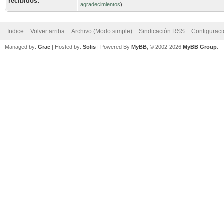
recibidos:
agradecimientos
)
Indice
Volver arriba
Archivo (Modo simple)
Sindicación RSS
Configurac
Managed by:
Grac
| Hosted by:
Solis
|
Powered By
MyBB
, © 2002-2026
MyBB Group
.