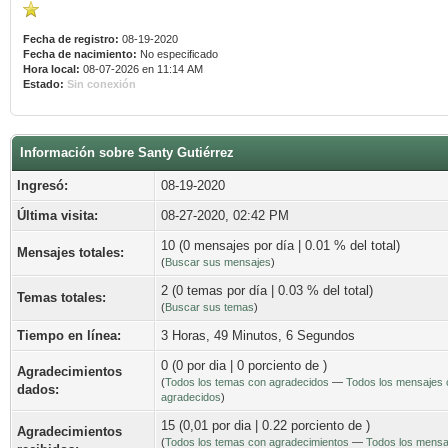
Fecha de registro:
08-19-2020
Fecha de nacimiento:
No especificado
Hora local:
08-07-2026 en 11:14 AM
Estado:
Sin conexión
Información sobre Santy Gutiérrez
Ingresó:
08-19-2020
Última visita:
08-27-2020, 02:42 PM
10 (0 mensajes por día | 0.01 % del total)
Mensajes totales:
(
Buscar sus mensajes
)
2 (0 temas por día | 0.03 % del total)
Temas totales:
(
Buscar sus temas
)
Tiempo en línea:
3 Horas, 49 Minutos, 6 Segundos
0 (0 por dia | 0 porciento de )
Agradecimientos
(
Todos los temas con agradecidos
—
Todos los mensajes 
dados:
agradecidos
)
15 (0,01 por dia | 0.22 porciento de )
Agradecimientos
(
Todos los temas con agradecimientos
—
Todos los mensa