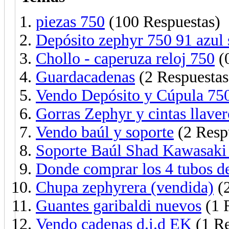
piezas 750
(100 Respuestas)
Depósito zephyr 750 91 azul 
Chollo - caperuza reloj 750
(0
Guardacadenas
(2 Respuestas
Vendo Depósito y Cúpula 75
Gorras Zephyr y cintas llave
Vendo baúl y soporte
(2 Resp
Soporte Baúl Shad Kawasaki 
Donde comprar los 4 tubos d
Chupa zephyrera (vendida)
(2
Guantes garibaldi nuevos
(1 
Vendo cadenas d.i.d EK
(1 Re