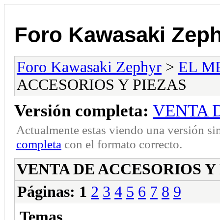
Foro Kawasaki Zep
Foro Kawasaki Zephyr
>
EL M
ACCESORIOS Y PIEZAS
Versión completa:
VENTA D
Actualmente estas viendo una versión si
completa
con el formato correcto.
VENTA DE ACCESORIOS Y
Páginas:
1
2
3
4
5
6
7
8
9
Temas