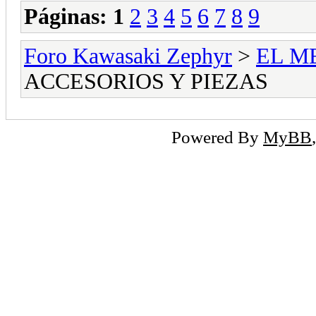
Páginas:
1
2
3
4
5
6
7
8
9
Foro Kawasaki Zephyr
>
EL M
ACCESORIOS Y PIEZAS
Powered By
MyBB